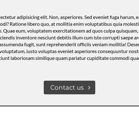
ctetur adipisicing elit. Non, asperiores. Sed eveniet fuga harum, 
di? Ratione libero quo, at mollitia enim voluptatibus quia molestia
 esse. Quae eum, voluptatem exercitationem ad quos culpa quisquam,
ciendis inventore nesciunt debitis illum cum iste corrupti saepe a
sumenda fugit, sunt reprehenderit officiis veniam mollitia! Dese
i voluptatum, iusto voluptas eveniet asperiores consequuntur nos
esciunt laboriosam similique quam pariatur cupiditate commodi qua
Contact us