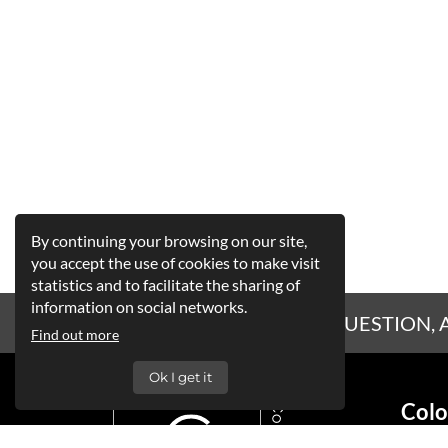
By continuing your browsing on our site,
you accept the use of cookies to make visit
statistics and to facilitate the sharing of
information on social networks.
A QUESTION, 
Find out more
Ok I get it
Colo
Siège 