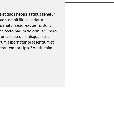
ea et quos necessitatibus tenetur
e suscipit illum, pariatur
 pariatur sequi eaque incidunt
rchitecto harum doloribus! Libero
runt, eos sequi quisquam est
trum aspernatur praesentium et
erat tempore ipsa? Ad sit enim