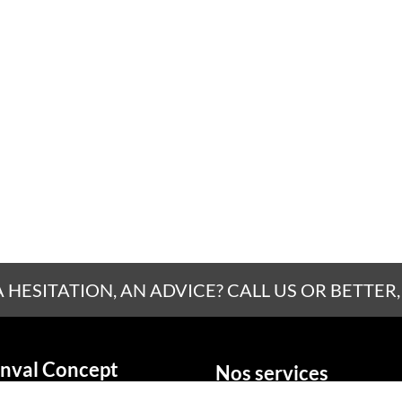
A HESITATION, AN ADVICE? CALL US OR BETTER,
nval Concept
Nos services
La fenêtre
social