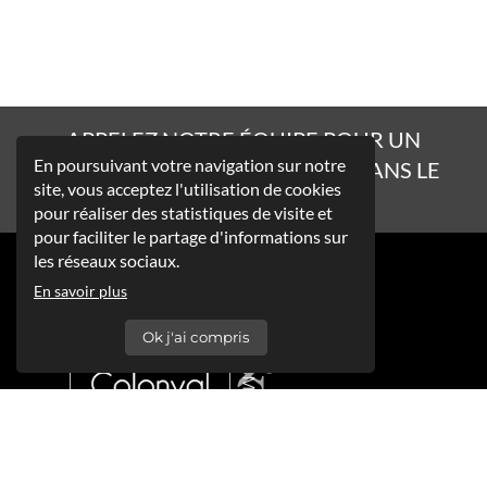
APPELEZ NOTRE ÉQUIPE POUR UN
En poursuivant votre navigation sur notre
AMÉNAGEMENT DE QUALITÉ DANS LE
site, vous acceptez l'utilisation de cookies
RESPECT DES DÉLAIS !
pour réaliser des statistiques de visite et
pour faciliter le partage d'informations sur
les réseaux sociaux.
En savoir plus
Ok j'ai compris
+32(0)71 45 06 37