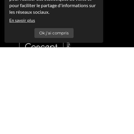
pour faciliter le partage d'informations sur
les réseaux sociaux.
En savoir plus
Ok j'ai compris
+32(0)71 45 06 37
info@colonval-concept.be
Colonval Concept
Siège social
rue des DÃ©portÃ©s 37
6120 Jamioulx
TVA BE0835.937.981